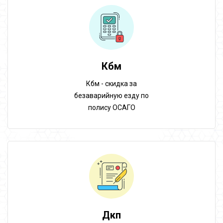
Кбм
Кбм - скидка за
безаварийную езду по
полису ОСАГО
Дкп